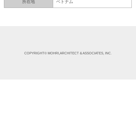
所在地
ベトナム
COPYRIGHT© MOHRI,ARCHITECT & ASSOCIATES, INC.