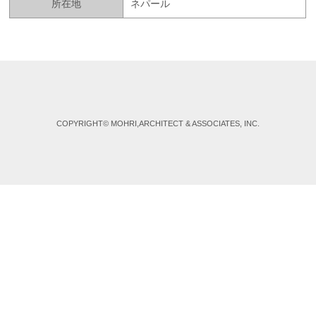
所在地
ネパール
COPYRIGHT© MOHRI,ARCHITECT & ASSOCIATES, INC.