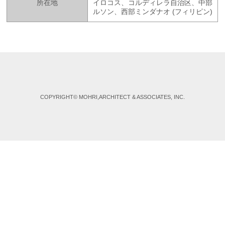
所在地
イロコス、コルディレラ自治区、中部
ルソン、西部ミンダナオ (フィリピン)
COPYRIGHT© MOHRI,ARCHITECT & ASSOCIATES, INC.