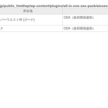
jp/public_html/wp/wp-content/plugins/all-in-one-seo-pack/aiose
所在地
ODA（政府開発援助）
パーウエスト州 (ガーナ)
ーナ
ODA（政府開発援助）