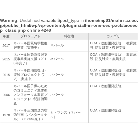
Warning
: Undefined variable $post_type in
/home/mp01/mohri-aa.co.
jp/public_html/wp/wp-content/plugins/all-in-one-seo-pack/aioseo
p_class.php
on line
4249
年度
プロジェクト
所在地
カテゴリ
ネパール国緊急学校復
ODA（政府開発援助）, 教育施
ネパール
2017
興事業（実施中）
設, 防災対策・復興支援
ネパール国緊急復興支
ODA（政府開発援助）, 教育施
援事業実施支援（201
ネパール
設, 防災対策・復興支援
2015
8年完了）
ネパール国地震復旧・
ODA（政府開発援助）, 教育施
復興プロジェクト (J.
ネパール
設, 防災対策・復興支援
2015
V.)（実施中）
ネパール国子供のため
ODA（政府開発援助）
のコミュニティ主体型
ノンフォーマル教育プ
ネパール
2006
ロジェクト中間評価調
査
ネパール王国輸送力増
ODA（政府開発援助）
カトマンズ（ネパー
強計画（バスターミナ
1978
ル）
ル）（1980年完了）